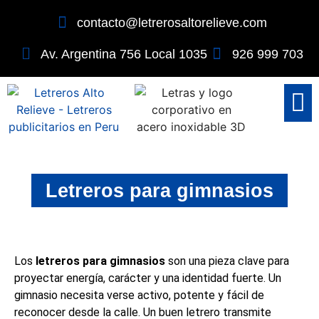
contacto@letrerosaltorelieve.com
Av. Argentina 756 Local 1035
926 999 703
Letreros 3D
Placas y Señal
Por Sector
Letreros para gimnasios
Los
letreros para gimnasios
son una pieza clave para
proyectar energía, carácter y una identidad fuerte. Un
gimnasio necesita verse activo, potente y fácil de
reconocer desde la calle. Un buen letrero transmite