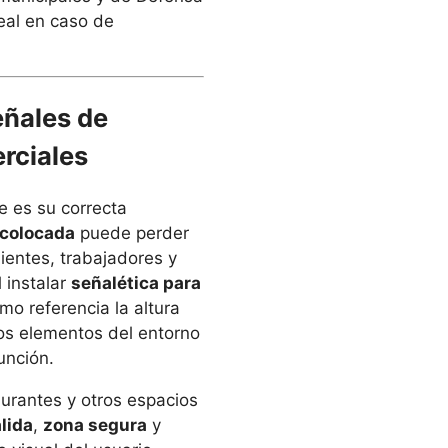
eal en caso de
eñales de
rciales
e es su correcta
 colocada
puede perder
clientes, trabajadores y
 instalar
señalética para
mo referencia la altura
 los elementos del entorno
unción.
aurantes y otros espacios
lida
,
zona segura
y