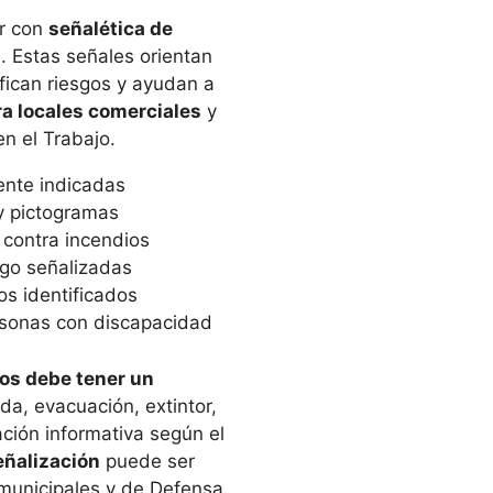
ar con
señalética de
d
. Estas señales orientan
fican riesgos y ayudan a
ra locales comerciales
y
n el Trabajo.
ente indicadas
y pictogramas
 contra incendios
sgo señalizadas
os identificados
rsonas con discapacidad
os debe tener un
ida, evacuación, extintor,
ación informativa según el
eñalización
puede ser
municipales y de Defensa